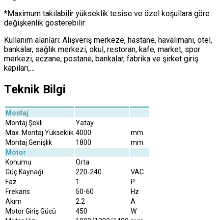
*Maximum takılabilir yükseklik tesise ve özel koşullara göre
değişkenlik gösterebilir.
Kullanım alanları: Alışveriş merkeze, hastane, havalimanı, otel,
bankalar, sağlık merkezi, okul, restoran, kafe, market, spor
merkezi, eczane, postane, bankalar, fabrika ve şirket giriş
kapıları,…
Teknik Bilgi
Montaj
Montaj Şekli
Yatay
Max. Montaj Yükseklik
4000
mm
Montaj Genişlik
1800
mm
Motor
Konumu
Orta
Güç Kaynağı
220-240
VAC
Faz
1
P
Frekans
50-60
Hz
Akım
2.2
A
Motor Giriş Gücü
450
W