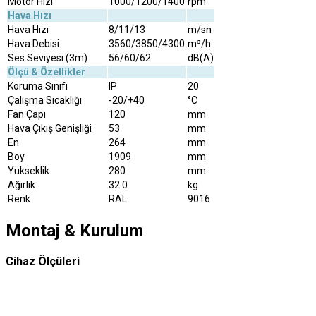
Motor Hızı
1000/1200/1400
rpm
Hava Hızı
Hava Hızı
8/11/13
m/sn
Hava Debisi
3560/3850/4300
m³/h
Ses Seviyesi (3m)
56/60/62
dB(A)
Ölçü & Özellikler
Koruma Sınıfı
IP
20
Çalışma Sıcaklığı
-20/+40
°C
Fan Çapı
120
mm
Hava Çıkış Genişliği
53
mm
En
264
mm
Boy
1909
mm
Yükseklik
280
mm
Ağırlık
32.0
kg
Renk
RAL
9016
Montaj & Kurulum
Cihaz Ölçüleri